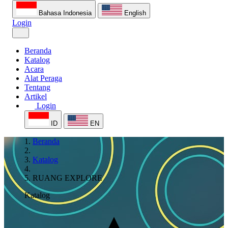
Bahasa Indonesia
English
Login
Beranda
Katalog
Acara
Alat Peraga
Tentang
Artikel
Login
ID
EN
Beranda
Katalog
RUANG EXPLORE
Katalog