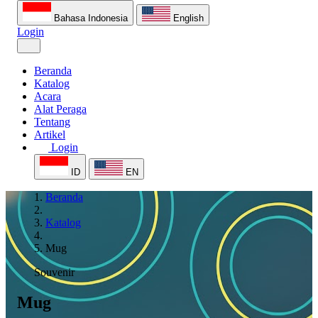
Bahasa Indonesia
English
Login
Beranda
Katalog
Acara
Alat Peraga
Tentang
Artikel
Login
ID
EN
Beranda
Katalog
Mug
Souvenir
Mug