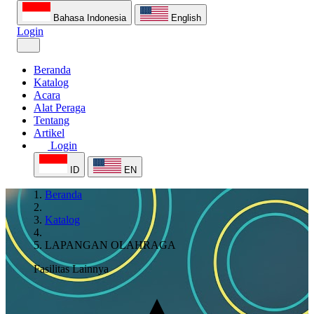
Bahasa Indonesia
English
Login
Beranda
Katalog
Acara
Alat Peraga
Tentang
Artikel
Login
ID
EN
Beranda
Katalog
LAPANGAN OLAHRAGA
Fasilitas Lainnya