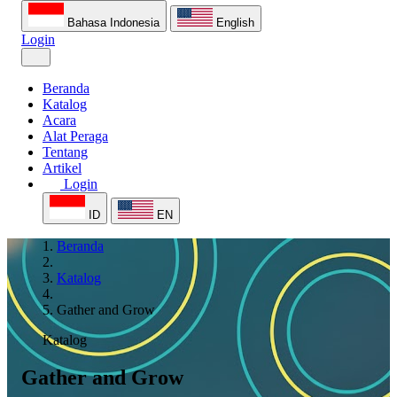
Bahasa Indonesia
English
Login
Beranda
Katalog
Acara
Alat Peraga
Tentang
Artikel
Login
ID
EN
Beranda
Katalog
Gather and Grow
Katalog
Gather and Grow